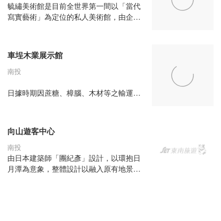
山村，歷經九二一大地震的考驗，從家園
毓繡美術館是目前全世界第一間以「當代
母土找到重建的契機，正一步步朝生態村
寫實藝術」為定位的私人美術館，由企業
的夢想前進……
家侯英蓂先生、葉毓繡女士賢伉儷出資興
建。希望透過展覽、典藏、研究、教學、
駐村等方式，提升台灣藝術創作水準及美
車埕木業展示館
感教育，更期望能將台灣年輕藝術家推向
國際。為提供優質的美術館經驗，本館採
南投
預約參觀制，以限額的參觀人數，維持館
內觀展品質，俾使觀眾能在舒適的空間
日據時期因蔗糖、樟腦、木材等之輸運交
裡，悠然穿行，享受藝術之美，化眼目的
易以及興建日月潭水力發電計畫所導入的
驚豔歡欣為生命中獨特而美好的記憶。(圖
人力和物力而盛極一時。1958年間林業鉅
片截自官網)
子振昌興業董事長孫海先生就近來到車埕
向山遊客中心
購地設廠，經營木料生產和內外銷，造就
了車埕的二度風華，使得車埕與水里一帶
南投
有「小台北」之稱。70年代後，因著重造
由日本建築師「團紀彥」設計，以環抱日
林和國土保育，此時振昌興業改以出口大
月潭為意象，整體設計以融入原有地景為
宗原木料為主，鋸材廠只好任其荒廢。
中心思想，斜坡式草皮可直通屋頂，以多
種弧形從地面拉出所有空間，尋求與大自
日管處為提升車埕地區觀光，增進遊客瞭
然的和諧，兩棟建築屋頂由低到高配置讓
解往昔木業發展，將原產業遺址保存文物
遊客能利用屋頂斜坡或是大跨距的半開放