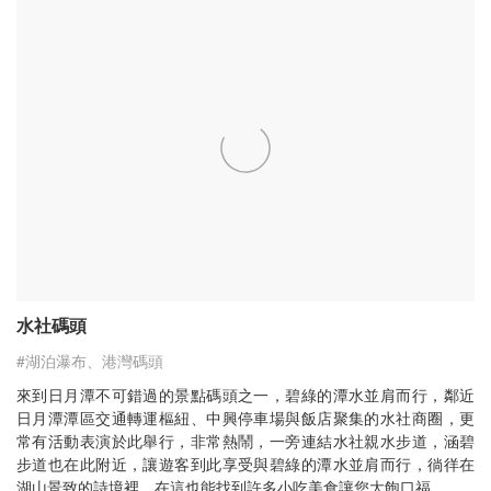
水社碼頭
#湖泊瀑布、港灣碼頭
來到日月潭不可錯過的景點碼頭之一，碧綠的潭水並肩而行，鄰近
日月潭潭區交通轉運樞紐、中興停車場與飯店聚集的水社商圈，更
常有活動表演於此舉行，非常熱鬧，一旁連結水社親水步道，涵碧
步道也在此附近，讓遊客到此享受與碧綠的潭水並肩而行，徜徉在
湖山景致的詩境裡，在這也能找到許多小吃美食讓您大飽口福。