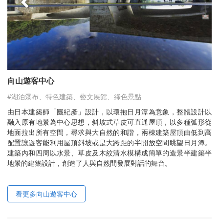
向山遊客中心
#湖泊瀑布、特色建築、藝文展館、綠色景點
由日本建築師「團紀彥」設計，以環抱日月潭為意象，整體設計以
融入原有地景為中心思想，斜坡式草皮可直通屋頂，以多種弧形從
地面拉出所有空間，尋求與大自然的和諧，兩棟建築屋頂由低到高
配置讓遊客能利用屋頂斜坡或是大跨距的半開放空間眺望日月潭。
建築內和四周以水景、草皮及木紋清水模構成簡單的造景半建築半
地景的建築設計，創造了人與自然間發展對話的舞台。
看更多向山遊客中心