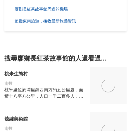
廖鄉長紅茶故事館周遭的機場
追蹤東南旅遊，接收最新旅遊資訊
搜尋廖鄉長紅茶故事館的人還看過...
桃米生態村
南投
桃米里位於埔里鎮西南方約五公里處，面
積十八平方公里，人口一千二百多人，海
拔高度介於四百二十至八百公尺之間，是
中潭公路往日月潭必經之地，區內林木遍
佈綠意盎然，蜿蜒的桃米坑溪、種瓜坑溪
毓繡美術館
及大小支流，就像母親的臍帶滋養萬物，
孕育桃米豐美的生態樣貌。 這個美麗的小
南投