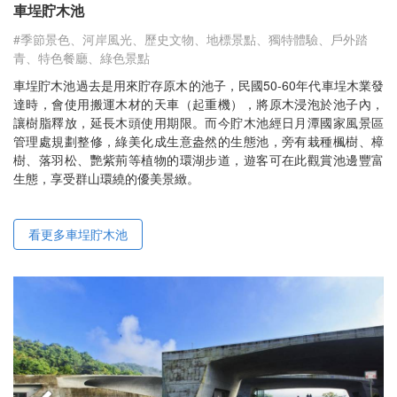
車埕貯木池
#季節景色、河岸風光、歷史文物、地標景點、獨特體驗、戶外踏
青、特色餐廳、綠色景點
車埕貯木池過去是用來貯存原木的池子，民國50-60年代車埕木業發
達時，會使用搬運木材的天車（起重機），將原木浸泡於池子內，
讓樹脂釋放，延長木頭使用期限。而今貯木池經日月潭國家風景區
管理處規劃整修，綠美化成生意盎然的生態池，旁有栽種楓樹、樟
樹、落羽松、艷紫荊等植物的環湖步道，遊客可在此觀賞池邊豐富
生態，享受群山環繞的優美景緻。
看更多車埕貯木池