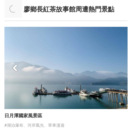
的舊廠房重建成車埕木業展示館。於2008
空間眺望日月潭。建築內和四周以水景、
廖鄉長紅茶故事館周遭熱門景點
年6月開放的木業展示館，提供遊客瞭解
草皮及木紋清水模構成簡單的造景半建築
台灣木業往昔盛況。重建木業展示館時，
半地景的建築設計，創造了人與自然間發
採用「新舊交疊」覆屋保存舊屋架的設計
展對話的舞台。
理念，將舊屋架修復為木業創意館中的展
示品，營造
日月潭國家風景區
#湖泊瀑布、河岸風光、單車漫遊